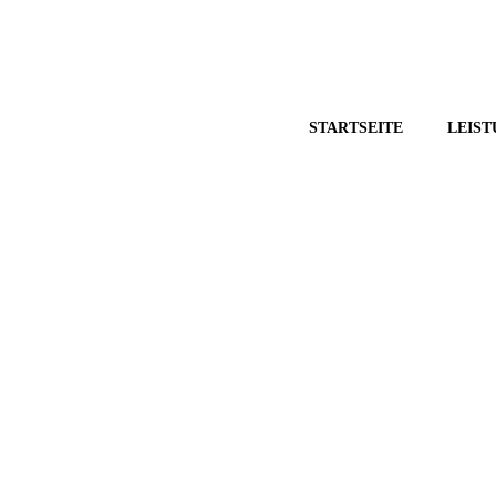
ost@safeg.de
STARTSEITE
LEIS
Kleinverpresspfähle
ng, Fels- und Grundbau GmbH ist in ganz Deutschl