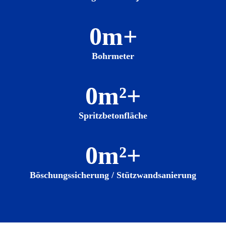
0
m+
Bohrmeter
0
m²+
Spritzbetonfläche
0
m²+
Böschungssicherung / Stützwandsanierung