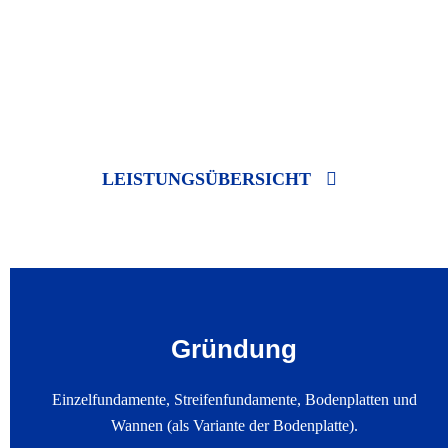
Von der Beratung über die Ausarbeitung maßgeschneiderter
(Sonder-) Lösungen bis hin zur Ausführung auf der Baustelle sind
wir Ihr kompetenter Ansprechpartner bei einfachen und
komplexen Bauvorhaben.
LEISTUNGSÜBERSICHT
Gründung
Einzelfundamente, Streifenfundamente, Bodenplatten und
Wannen (als Variante der Bodenplatte).