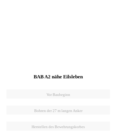
BAB A2 nähe Eilsleben
Vor Baubeginn
Bohren der 27 m langen Anker
Herstellen des Bewehrungskorbes